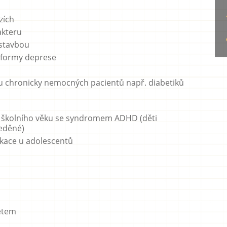
zích
akteru
stavbou
 formy deprese
u chronicky nemocných pacientů např. diabetiků
o školního věku se syndromem ADHD (děti
eděné)
ikace u adolescentů
ětem