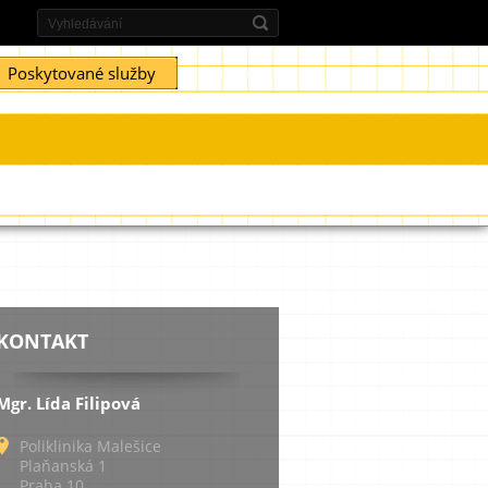
Poskytované služby
Kontakt
KONTAKT
Mgr. Lída Filipová
Poliklinika Malešice
Plaňanská 1
Praha 10