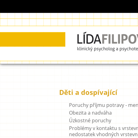
Lída Filipová - klinický psychol
Děti a dospívající
Poruchy příjmu potravy - ment
Obezita a nadváha
Úzkostné poruchy
Problémy v kontaktu s vrstevní
nedostatek vhodných vrstevn