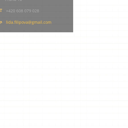
+420 608 079 028
lida.fil
ipova@gm
ail.com