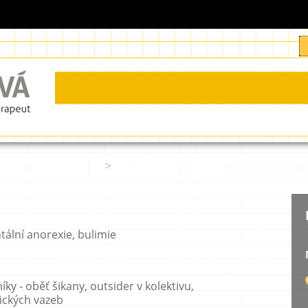
O mě
Informace
og a psychoterapeut
>
Poskytované služby
ální anorexie, bulimie
ky - oběť šikany, outsider v kolektivu,
ických vazeb