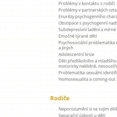
Problémy v kontaktu s rodiči
Problémy v partnerských vzta
Enurézy psychogenního char
Obstipace s psychogenní nad
Subdepresivní ladění a mírné
Emočně týrané děti
Psychosociální problematika 
a jiných
Adolescentní krize
Děti předškolního a mladšíh
motoricky neklidné, nesoustř
Problematika sexuální identif
Homosexualita a coming-out
Rodiče
Neporozumění si se svým dít
Separační úzkosti u dětí