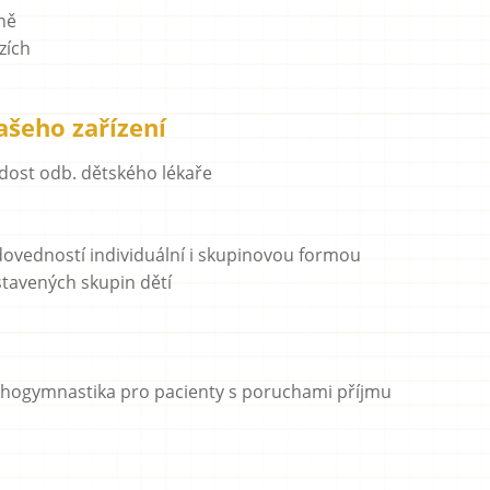
ně
zích
šeho zařízení
ádost odb. dětského lékaře
 dovedností individuální i skupinovou formou
tavených skupin dětí
sychogymnastika pro pacienty s poruchami příjmu